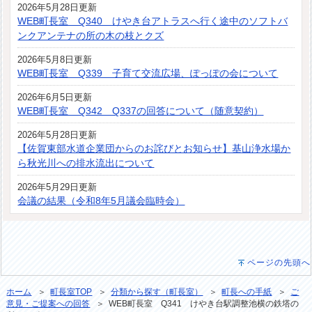
2026年5月28日更新
WEB町長室 Q340 けやき台アトラスへ行く途中のソフトバ
ンクアンテナの所の木の枝とクズ
2026年5月8日更新
WEB町長室 Q339 子育て交流広場、ぽっぽの会について
2026年6月5日更新
WEB町長室 Q342 Q337の回答について（随意契約）
2026年5月28日更新
【佐賀東部水道企業団からのお詫びとお知らせ】基山浄水場か
ら秋光川への排水流出について
2026年5月29日更新
会議の結果（令和8年5月議会臨時会）
ページの先頭へ
ホーム
＞
町長室TOP
＞
分類から探す（町長室）
＞
町長への手紙
＞
ご
意見・ご提案への回答
＞ WEB町長室 Q341 けやき台駅調整池横の鉄塔の