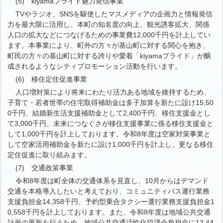
(5) kiyamaプライド魅力発信事業
TVやラジオ、SNSを駆使したマスメディアの企画力と情報発信
力を最大限に活用し、本町の知名度の向上、観光誘客拡大、関係
人口の拡大などにつなげるための事業費12,000千円を計上してい
ます。本事業により、町外の方々が基山町に対する関心を抱き、
町民の方々の基山町に対する誇りや愛着「kiyamaプライド」が醸
成されるようなシティプロモーション活動を行います。
(6) 移住定住促進事業
人口増対策により将来にわたり活力ある地域を維持するため、
子育て・若者世帯の住宅取得補助金は多子加算を新たに設け15,50
0千円、結婚新生活支援補助金として2,400千円、移住支援金とし
て3,000千円、未来につなぐさが移住支援事業に係る移住支援金と
して1,000千円を計上しております。令和8年度は空家対策事業と
して空家活用補助金を新たに設け1,000千円を計上し、更なる移住
定住促進に取り組みます。
(7) 交通政策事業
令和8年度は町全体の交通体系を見直し、10月からはデマンド
交通を本格導入したいと考えており、コミュニティバス運行業務
支援負担金14,358千円、予約型乗合タクシー運行業務支援負担金1
0,558千円を計上しております。また、令和8年度は地域公共交通
計画の更新を行うため、地域公共交通活性化協議会負担金に12,44