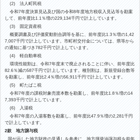
(2) 法人町民税
令和7年度決算見込及び国の令和8年度地方税収入見込等を勘案
して、前年度比1.1％増の229,134千円で計上しています。
(3) 固定資産税
概要調書及び評価変動割合調等を基に、前年度比1.3％増の1,42
7,007千円で計上しています。市町村交付金については、県等から
の通知に基づき782千円で計上しています。
(4) 軽自動車税
環境性能割は、令和7年度末で廃止されることに伴い、前年度比
82.6％減の587千円で計上しています。種別割は、新規登録台数等
を勘案し、前年度比2.4％増の56,911千円で計上しています。
(5) 町たばこ税
令和7年度の課税対象売渡本数を勘案し、前年度比1.8％増の14
7,393千円で計上しています。
(6) 入湯税
令和7年度の入湯客数を勘案し、前年度比47.9％増の2,281千円
で計上しています。
2款 地方譲与税
が示した地方財政の見通しを参考に、地方揮発油譲与税を前年