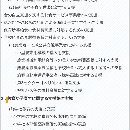
(2)高齢者や子育て世帯に対する支援
・食の自立支援を支える配食サービス事業者への支援
・紙おむつやお米の配布による0歳児子育て世帯への支援
・保育所等給食の食材費高騰に対応するための支援
・学校給食の食材費高騰に対応するための支援
(3)農業者・地域公共交通事業者に対する支援
・小型農業用機械の購入を支援
・農業機械利用組合等への電力や燃料費高騰に対する支援
・無農薬減農薬農産物を学校給食へ納入する生産者への支援
・旅客自動車運送事業者へ燃料高騰に対する支援
・第3セクター甘木鉄道への運営支援
・福祉バス等の燃料高騰に対する支援
2．教育や子育てに関する支援策の実施
(1)学校教育の支援と充実
・小学校の学校給食費の抜本的な負担軽減
・小学校体育館空調整備の実施設計の実施