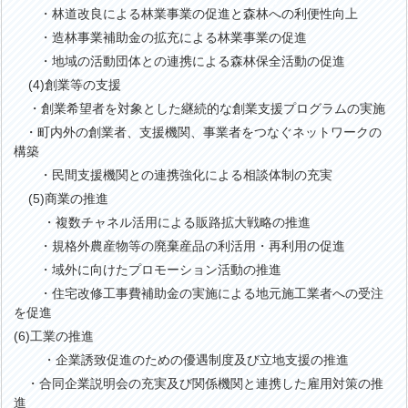
・林道改良による林業事業の促進と森林への利便性向上
・造林事業補助金の拡充による林業事業の促進
・地域の活動団体との連携による森林保全活動の促進
(4)創業等の支援
・創業希望者を対象とした継続的な創業支援プログラムの実施
・町内外の創業者、支援機関、事業者をつなぐネットワークの
構築
・民間支援機関との連携強化による相談体制の充実
(5)商業の推進
・複数チャネル活用による販路拡大戦略の推進
・規格外農産物等の廃棄産品の利活用・再利用の促進
・域外に向けたプロモーション活動の推進
・住宅改修工事費補助金の実施による地元施工業者への受注
を促進
(6)工業の推進
・企業誘致促進のための優遇制度及び立地支援の推進
・合同企業説明会の充実及び関係機関と連携した雇用対策の推
進