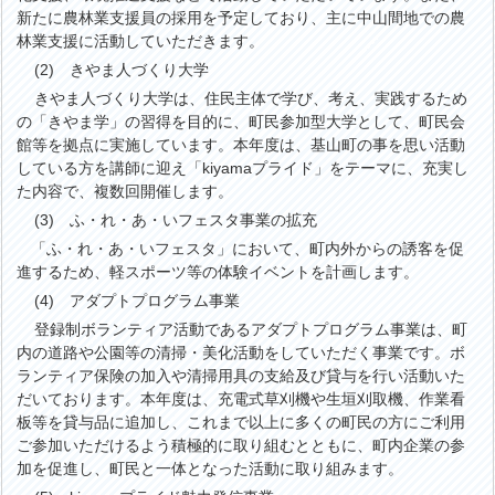
新たに農林業支援員の採用を予定しており、主に中山間地での農
林業支援に活動していただきます。
(2) きやま人づくり大学
きやま人づくり大学は、住民主体で学び、考え、実践するため
の「きやま学」の習得を目的に、町民参加型大学として、町民会
館等を拠点に実施しています。本年度は、基山町の事を思い活動
している方を講師に迎え「kiyamaプライド」をテーマに、充実し
た内容で、複数回開催します。
(3) ふ・れ・あ・いフェスタ事業の拡充
「ふ・れ・あ・いフェスタ」において、町内外からの誘客を促
進するため、軽スポーツ等の体験イベントを計画します。
(4) アダプトプログラム事業
登録制ボランティア活動であるアダプトプログラム事業は、町
内の道路や公園等の清掃・美化活動をしていただく事業です。ボ
ランティア保険の加入や清掃用具の支給及び貸与を行い活動いた
だいております。本年度は、充電式草刈機や生垣刈取機、作業看
板等を貸与品に追加し、これまで以上に多くの町民の方にご利用
ご参加いただけるよう積極的に取り組むとともに、町内企業の参
加を促進し、町民と一体となった活動に取り組みます。