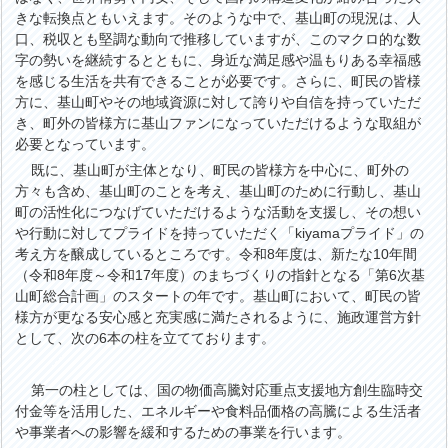
きな転換点ともいえます。そのような中で、基山町の現況は、人
口、税収とも堅調な動向で推移していますが、このマクロ的な数
字の勢いを継続するとともに、身近な満足感や温もりある幸福感
を感じる生活を共有できることが必要です。さらに、町民の皆様
方に、基山町やその地域資源に対して誇りや自信を持っていただ
き、町外の皆様方に基山ファンになっていただけるような取組が
必要となっています。
既に、基山町が主体となり、町民の皆様方を中心に、町外の
方々も含め、基山町のことを考え、基山町のために行動し、基山
町の活性化につなげていただけるような活動を支援し、その想い
や行動に対してプライドを持っていただく「kiyamaプライド」の
考え方を醸成しているところです。令和8年度は、新たな10年間
（令和8年度～令和17年度）のまちづくりの指針となる「第6次基
山町総合計画」のスタートの年です。基山町において、町民の皆
様方が更なる安心感と充実感に満たされるように、施政運営方針
として、次の6本の柱を立てております。
第一の柱としては、国の物価高騰対応重点支援地方創生臨時交
付金等を活用した、エネルギーや食料品価格の高騰による生活者
や事業者への影響を緩和するための事業を行います。