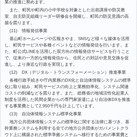
業の推進に努めます。
また、町民や町内の小中学校を対象とした出前講座や防災教
室、自主防災組織リーダー研修会を開催し、町民の防災意識の高
揚を図ります。
(11) 情報発信事業
基山町ホームページや広報きやま、SNSなど様々な媒体を活用
し、町民サービスや各種イベントなどの情報発信を行います。ま
た、町公式LINEを活用した双方向の情報発信サービスを行うこと
で、従来の一方的な情報発信から、住民との対話や意見交換を促
進し、より身近な行政を実現します。
(12) DX（デジタル・トランスフォーメーション）推進事業
各種行政手続きや庁内業務のDX化と自治体情報システムの標準
化に取り組み、町民サービスの向上と業務効率化、システム関連
コストの削減などを図ります。また、総務省の地域活性化起業人
制度を活用した民間企業からの専門家派遣により自治体DXを推進
する事業費として2,950千円を計上しています。
(13) 自治体情報システム標準化事業
地方公共団体情報システムの標準化に関する法律に基づき、基
幹業務システムを利用する全ての地方公共団体がガバメントクラ
ウド上に構築された標準準拠システムへ移行するための事業費と