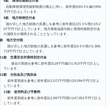
8款 環境性能割交付金
動車税環境性能割制度の廃止に伴い、前年度比83.3％減の956
千円で計上しています。
9款 地方特例交付金
が示した地方財政の見通しを参考に前年度比221.3％増の19,2
07千円で計上しています。地方揮発油譲与税と環境性能割交付金
の減収分が補填されることとなっています。
款 地方交付税
国が示した地方財政の見通しを参考に前年度比6.5％増の1,368,
719千円で計上しています。
11
款 交通安全対策特別交付金
過去の実績を参考に前年度比18千円減の1,913千円で計上し
ています。
12
款 分担金及び負担金
前年度実績を参考に前年度比2,072千円増の29,094千円で計上
しています。
13
款 使用料及び手数料
前年度実績を参考に前年度比2,897千円増の147,051千円で計上
しています。