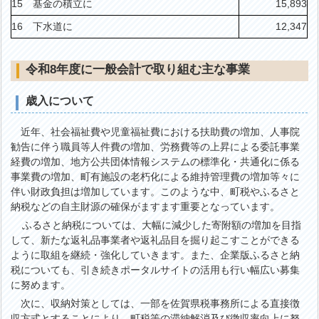
15 基金の積立に
15,893
16 下水道に
12,347
令和8年度に一般会計で取り組む主な事業
歳入について
近年、社会福祉費や児童福祉費における扶助費の増加、人事院
勧告に伴う職員等人件費の増加、労務費等の上昇による委託事業
経費の増加、地方公共団体情報システムの標準化・共通化に係る
事業費の増加、町有施設の老朽化による維持管理費の増加等々に
伴い財政負担は増加しています。このような中、町税やふるさと
納税などの自主財源の確保がますます重要となっています。
ふるさと納税については、大幅に減少した寄附額の増加を目指
して、新たな返礼品事業者や返礼品目を掘り起こすことができる
ように取組を継続・強化していきます。また、企業版ふるさと納
税についても、引き続きポータルサイトの活用も行い幅広い募集
に努めます。
次に、収納対策としては、一部を佐賀県税事務所による直接徴
収方式とすることにより、町税等の滞納解消及び徴収率向上に努