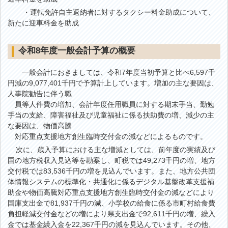
・運転免許自主返納者に対するタクシー料金助成について、
新たに迎車料金を助成
令和8年度一般会計予算の概要
一般会計におきましては、令和7年度当初予算と比べ6,597千
円減の9,077,401千円で予算計上しています。増加の主な要因は、
人事院勧告に伴う職
員等人件費の増加、会計年度任用職員に対する期末手当、勤勉
手当の支給、障害福祉及び児童福祉に係る扶助費の増、減少の主
な要因は、物価高騰
対応重点支援地方創生臨時交付金の減などによるものです。
次に、歳入予算における主な増減としては、前年度の実績及び
国の地方税収入見込等を勘案し、町税では49,273千円の増、地方
交付税では83,536千円の増を見込んでいます。また、地方公共団
体情報システムの標準化・共通化に係るデジタル基盤改革支援補
助金や物価高騰対応重点支援地方創生臨時交付金の減などにより
国庫支出金で81,937千円の減、小学校の給食に係る市町村給食費
負担軽減交付金などの増により県支出金で92,611千円の増、繰入
金では基金繰入金を22,367千円の減を見込んでいます。その他、