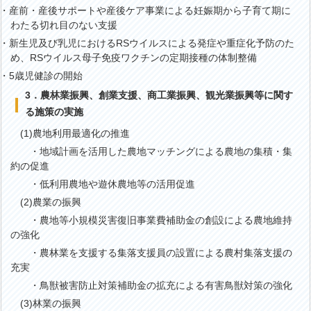
・産前・産後サポートや産後ケア事業による妊娠期から子育て期に
わたる切れ目のない支援
・新生児及び乳児におけるRSウイルスによる発症や重症化予防のた
め、RSウイルス母子免疫ワクチンの定期接種の体制整備
・5歳児健診の開始
3．農林業振興、創業支援、商工業振興、観光業振興等に関す
る施策の実施
(1)農地利用最適化の推進
・地域計画を活用した農地マッチングによる農地の集積・集
約の促進
・低利用農地や遊休農地等の活用促進
(2)農業の振興
・農地等小規模災害復旧事業費補助金の創設による農地維持
の強化
・農林業を支援する集落支援員の設置による農村集落支援の
充実
・鳥獣被害防止対策補助金の拡充による有害鳥獣対策の強化
(3)林業の振興