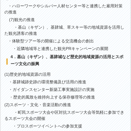
・ハローワークやシルバー人材センター等と連携した雇用対策
の推進
(7)観光の推進
・基山（キザン）、基肄城、草スキー等の地域資源を活用し
た観光誘客の推進
・体験型ツアー等の開催による交流機会の創出
・近隣地域等と連携した観光PRキャンペーンの展開
4．基山（キザン）、基肄城など歴史的地域資源の活用とスポ
ーツ文化の振興
(1)歴史的地域資源の活用
・基肄城跡史跡の環境整備及び活用の推進
・ガイダンスセンター新築工事実施設計の実施
・歴史的風致を維持向上する保存修理等の推進
(2)スポーツ・文化・音楽活動の推進
・町民スポーツ大会や区対抗スポーツ大会等気軽に参加でき
るスポーツ大会の開催
・プロスポーツイベントへの参加支援