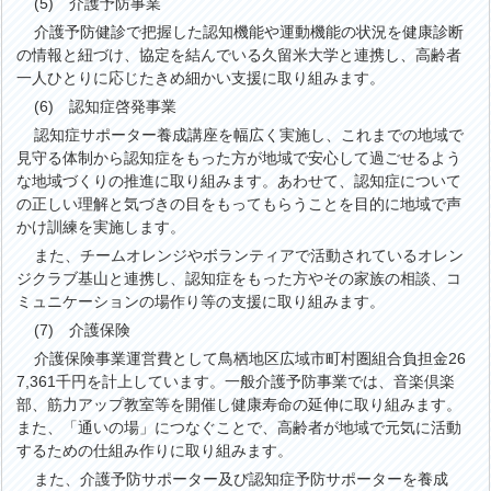
(5) 介護予防事業
介護予防健診で把握した認知機能や運動機能の状況を健康診断
の情報と紐づけ、協定を結んでいる久留米大学と連携し、高齢者
一人ひとりに応じたきめ細かい支援に取り組みます。
(6) 認知症啓発事業
認知症サポーター養成講座を幅広く実施し、これまでの地域で
見守る体制から認知症をもった方が地域で安心して過ごせるよう
な地域づくりの推進に取り組みます。あわせて、認知症について
の正しい理解と気づきの目をもってもらうことを目的に地域で声
かけ訓練を実施します。
また、チームオレンジやボランティアで活動されているオレン
ジクラブ基山と連携し、認知症をもった方やその家族の相談、コ
ミュニケーションの場作り等の支援に取り組みます。
(7) 介護保険
介護保険事業運営費として鳥栖地区広域市町村圏組合負担金26
7,361千円を計上しています。一般介護予防事業では、音楽倶楽
部、筋力アップ教室等を開催し健康寿命の延伸に取り組みます。
また、「通いの場」につなぐことで、高齢者が地域で元気に活動
するための仕組み作りに取り組みます。
また、介護予防サポーター及び認知症予防サポーターを養成