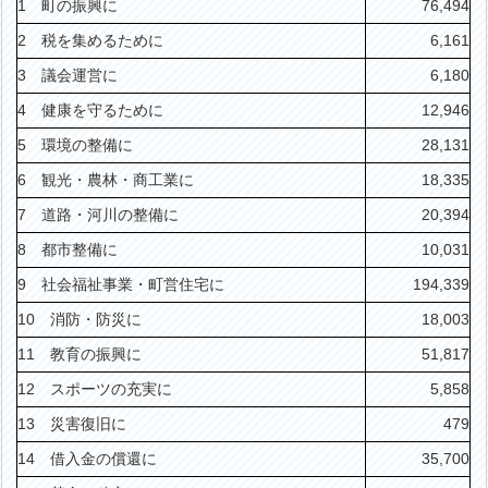
1 町の振興に
76,494
2 税を集めるために
6,161
3 議会運営に
6,180
4 健康を守るために
12,946
5 環境の整備に
28,131
6 観光・農林・商工業に
18,335
7 道路・河川の整備に
20,394
8 都市整備に
10,031
9 社会福祉事業・町営住宅に
194,339
10 消防・防災に
18,003
11 教育の振興に
51,817
12 スポーツの充実に
5,858
13 災害復旧に
479
14 借入金の償還に
35,700