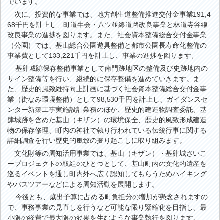
でいます。
次に、投資的な事業では、地方創生道整備推進交付金事業191,4
68千円を計上し、町道牛会・八ツ並線道路改良事業と林道寺谷線
改良事業の進捗を図ります。また、社会資本整備総合交付金事業
（公園）では、基山総合公園遊具整備と都市公園長寿命化整備の
事業費として133,221千円を計上し、事業の進捗を図ります。
基肄城跡保存整備事業として南門跡地区の整備及び史跡地内の
サイン整備等を行い、継続的に保存整備を進めていきます。ま
た、歴史的風致維持向上計画に基づく社会資本整備総合交付金事
業（街なみ環境整備）として98,530千円を計上し、ガイダンスセ
ンター新築工事実施設計業務のほか、歴史的建造物調査委託、基
肄城跡を含めた基山（キザン）の環境保全、歴史的風致形成建造
物の保存修理、町内の神社で執り行われている伝統行事に関する
詳細調査を行い歴史的風致の掘り起こしに取り組みます。
文化財等の周知活用事業では、基山（キザン）・基肄城さいこ
ープロジェクトの取組のひとつとして、基山町内の文化的遺産を
巡るイベントを通し町内外へ広く認知してもらうためハイキング
やバスツアーなどによる周知活動を展開します。
今後とも、歳出予算に占める町負担分の増加が懸念されますの
で、事務事業の見直しを行うなど可能な限り緊縮化を目指し、最
小限の経費で最大限の効果を生むような事業執行を図ります。