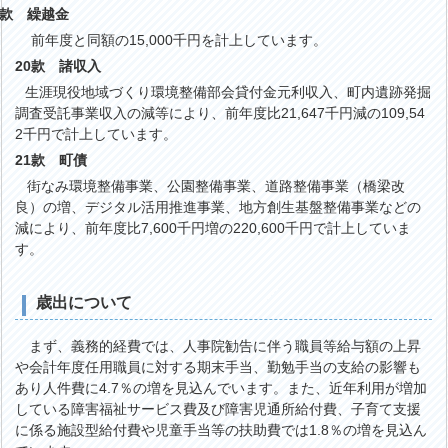
款 繰越金
前年度と同額の15,000千円を計上しています。
20
款 諸収入
涯現役地域づくり環境整備部会貸付金元利収入、町内遺跡発掘
調査受託事業収入の減等により、前年度比21,647千円減の109,54
2千円で計上しています。
21
款 町債
街なみ環境整備事業、公園整備事業、道路整備事業（橋梁改
良）の増、デジタル活用推進事業、地方創生基盤整備事業などの
減により、前年度比7,600千円増の220,600千円で計上していま
す。
歳出について
まず、義務的経費では、人事院勧告に伴う職員等給与額の上昇
や会計年度任用職員に対する期末手当、勤勉手当の支給の影響も
あり人件費に4.7％の増を見込んでいます。また、近年利用が増加
している障害福祉サービス費及び障害児通所給付費、子育て支援
に係る施設型給付費や児童手当等の扶助費では1.8％の増を見込ん