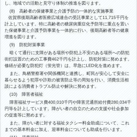
し、地域での活動と見守り体制の推進を図ります。
(8) 高齢者の保健事業と介護予防の一体的な実施事業
賀県後期高齢者医療広域連合の受託事業として11,715千円を
計上しています。特に高齢者の糖尿病重症化予防等に重点を置い
た保健事業と介護予防事業を一体的に行い、後期高齢者等の健康
増進を図ります。
(9) 防犯対策事業
暗くて通行に支障がある場所や防犯上不安のある場所への防犯
街灯設置のための工事費462千円を計上し、防犯対策に努めます。
修繕が必要な防犯灯（蛍光管）は、早急にLED化を進めます。
また、鳥栖警察署や関係機関と連携し、町民が安心して安全に
暮らせるよう犯罪や詐欺の被害防止等の周知を行い、消費生活相
談による消費者トラブル防止や解決に努めます。
(10) 障害者福祉
障害福祉サービス費400,010千円や障害児通所給付費280,034千
円等を計上しています。障がい者の自立のための支援や社会参加
の促進等に努めます。
また、障がい者に対する福祉タクシー料金助成について、これ
までの基本料金に加え、迎車料金についても助成を行います。