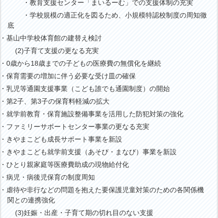
・教育支援センター「まいるーむ」での支援体制の充実
・学校規模の適正化を図るため、小規模特認校制度の周知徹
底
・基山中学校体育館の建替え検討
(2)子育て支援の更なる充実
・0歳から18歳までの子どもの医療費の無償化を継続
・保育需要の増加に伴う必要な受け皿の確保
・乳児等通園支援事業（こども誰でも通園制度）の開始
・第2子、第3子の保育料軽減の拡大
・就学前教育・保育施設整備事業を活用した防犯対策の強化
・ファミリーサポートセンター事業の更なる充実
・きやまこども成長サポート事業を新設
・きやまこども就学前支援（あそび・まなび）事業を新設
・ひとり親家庭等医療費助成の現物給付化
・病児・病後児保育の制度周知
・虐待や非行などの問題を抱えた要保護児童対策のための各関係機
関との連携強化
(3)妊娠・出産・子育て期の切れ目のない支援