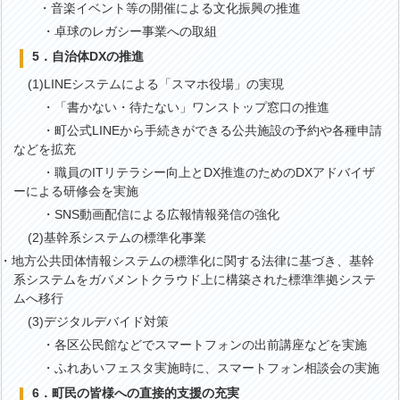
・音楽イベント等の開催による文化振興の推進
・卓球のレガシー事業への取組
5．自治体DXの推進
(1)LINEシステムによる「スマホ役場」の実現
・「書かない・待たない」ワンストップ窓口の推進
・町公式LINEから手続きができる公共施設の予約や各種申請
などを拡充
・職員のITリテラシー向上とDX推進のためのDXアドバイザ
ーによる研修会を実施
・SNS動画配信による広報情報発信の強化
(2)基幹系システムの標準化事業
・地方公共団体情報システムの標準化に関する法律に基づき、基幹
系システムをガバメントクラウド上に構築された標準準拠システ
ムへ移行
(3)デジタルデバイド対策
・各区公民館などでスマートフォンの出前講座などを実施
・ふれあいフェスタ実施時に、スマートフォン相談会の実施
6．町民の皆様への直接的支援の充実