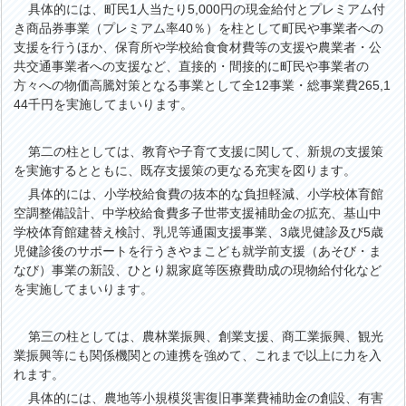
具体的には、町民1人当たり5,000円の現金給付とプレミアム付
き商品券事業（プレミアム率40％）を柱として町民や事業者への
支援を行うほか、保育所や学校給食食材費等の支援や農業者・公
共交通事業者への支援など、直接的・間接的に町民や事業者の
方々への物価高騰対策となる事業として全12事業・総事業費265,1
44千円を実施してまいります。
第二の柱としては、教育や子育て支援に関して、新規の支援策
を実施するとともに、既存支援策の更なる充実を図ります。
具体的には、小学校給食費の抜本的な負担軽減、小学校体育館
空調整備設計、中学校給食費多子世帯支援補助金の拡充、基山中
学校体育館建替え検討、乳児等通園支援事業、3歳児健診及び5歳
児健診後のサポートを行うきやまこども就学前支援（あそび・ま
なび）事業の新設、ひとり親家庭等医療費助成の現物給付化など
を実施してまいります。
第三の柱としては、農林業振興、創業支援、商工業振興、観光
業振興等にも関係機関との連携を強めて、これまで以上に力を入
れます。
具体的には、農地等小規模災害復旧事業費補助金の創設、有害