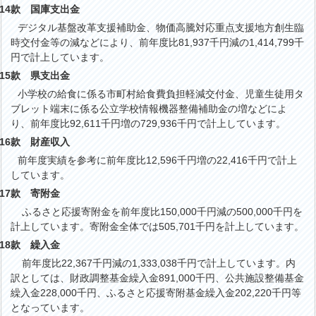
14
款 国庫支出金
ジタル基盤改革支援補助金、物価高騰対応重点支援地方創生臨
時交付金等の減などにより、前年度比81,937千円減の1,414,799千
円で計上しています。
15
款 県支出金
学校の給食に係る市町村給食費負担軽減交付金、児童生徒用タ
ブレット端末に係る公立学校情報機器整備補助金の増などによ
り、前年度比92,611千円増の729,936千円で計上しています。
16
款 財産収入
年度実績を参考に前年度比12,596千円増の22,416千円で計上
しています。
17
款 寄附金
ふるさと応援寄附金を前年度比150,000千円減の500,000千円を
計上しています。寄附金全体では505,701千円を計上しています。
18
款 繰入金
前年度比22,367千円減の1,333,038千円で計上しています。内
訳としては、財政調整基金繰入金891,000千円、公共施設整備基金
繰入金228,000千円、ふるさと応援寄附基金繰入金202,220千円等
となっています。