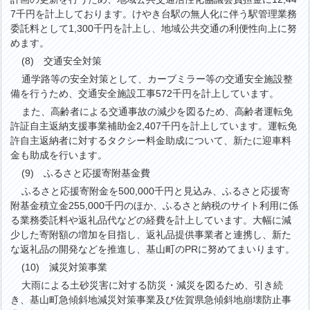
7千円を計上しております。けやき台駅の無人化に伴う駅管理業務
委託料として1,300千円を計上し、地域公共交通の利便性向上に努
めます。
(8) 交通安全対策
通学路等の安全対策として、カーブミラー等の交通安全施設整
備を行うため、交通安全施設工事572千円を計上しています。
また、高齢者による交通事故の減少を図るため、高齢者運転免
許証自主返納支援事業補助金2,407千円を計上しています。運転免
許自主返納者に対するタクシー料金助成について、新たに迎車料
金も助成を行います。
(9) ふるさと応援寄附基金費
ふるさと応援寄附金を500,000千円と見込み、ふるさと応援寄
附基金積立金255,000千円のほか、ふるさと納税のサイト利用に係
る業務委託料や返礼品代などの経費を計上しています。大幅に減
少した寄附額の増加を目指し、返礼品提供事業者と連携し、新た
な返礼品の開発などを推進し、基山町のPRに努めてまいります。
(10) 減災対策事業
大雨による土砂災害に対する防災・減災を図るため、引き続
き、基山町急傾斜地減災対策事業及び佐賀県急傾斜地崩壊防止事