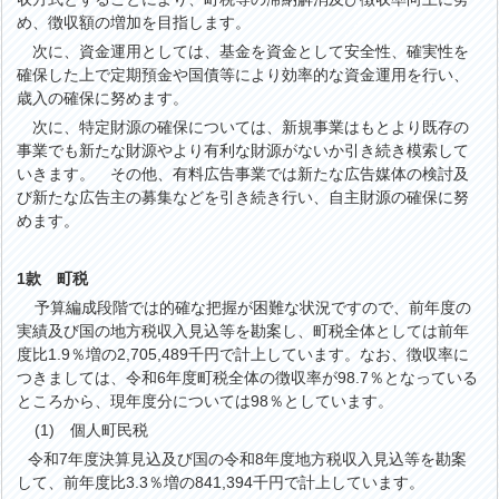
め、徴収額の増加を目指します。
次に、資金運用としては、基金を資金として安全性、確実性を
確保した上で定期預金や国債等により効率的な資金運用を行い、
歳入の確保に努めます。
次に、特定財源の確保については、新規事業はもとより既存の
事業でも新たな財源やより有利な財源がないか引き続き模索して
いきます。 その他、有料広告事業では新たな広告媒体の検討及
び新たな広告主の募集などを引き続き行い、自主財源の確保に努
めます。
1款 町税
予算編成段階では的確な把握が困難な状況ですので、前年度の
実績及び国の地方税収入見込等を勘案し、町税全体としては前年
度比1.9％増の2,705,489千円で計上しています。なお、徴収率に
つきましては、令和6年度町税全体の徴収率が98.7％となっている
ところから、現年度分については98％としています。
(1) 個人町民税
和7年度決算見込及び国の令和8年度地方税収入見込等を勘案
して、前年度比3.3％増の841,394千円で計上しています。