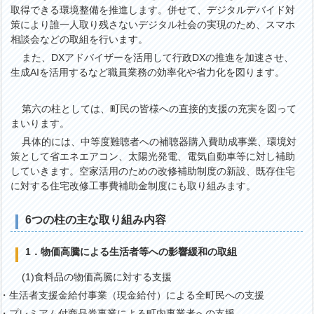
取得できる環境整備を推進します。併せて、デジタルデバイド対
策により誰一人取り残さないデジタル社会の実現のため、スマホ
相談会などの取組を行います。
また、DXアドバイザーを活用して行政DXの推進を加速させ、
生成AIを活用するなど職員業務の効率化や省力化を図ります。
第六の柱としては、町民の皆様への直接的支援の充実を図って
まいります。
具体的には、中等度難聴者への補聴器購入費助成事業、環境対
策として省エネエアコン、太陽光発電、電気自動車等に対し補助
していきます。空家活用のための改修補助制度の新設、既存住宅
に対する住宅改修工事費補助金制度にも取り組みます。
6つの柱の主な取り組み内容
1．物価高騰による生活者等への影響緩和の取組
(1)食料品の物価高騰に対する支援
・生活者支援金給付事業（現金給付）による全町民への支援
・プレミアム付商品券事業による町内事業者への支援