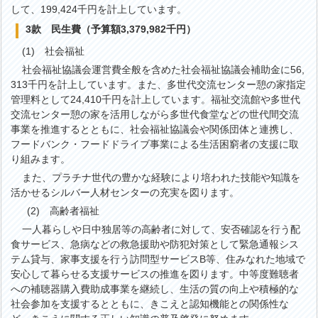
して、199,424千円を計上しています。
3款 民生費（予算額3,379,982千円）
(1) 社会福祉
社会福祉協議会運営費全般を含めた社会福祉協議会補助金に56,
313千円を計上しています。また、多世代交流センター憩の家指定
管理料として24,410千円を計上しています。福祉交流館や多世代
交流センター憩の家を活用しながら多世代食堂などの世代間交流
事業を推進するとともに、社会福祉協議会や関係団体と連携し、
フードバンク・フードドライブ事業による生活困窮者の支援に取
り組みます。
また、プラチナ世代の豊かな経験により培われた技能や知識を
活かせるシルバー人材センターの充実を図ります。
(2) 高齢者福祉
一人暮らしや日中独居等の高齢者に対して、安否確認を行う配
食サービス、急病などの救急援助や防犯対策として緊急通報シス
テム貸与、家事支援を行う訪問型サービスB等、住みなれた地域で
安心して暮らせる支援サービスの推進を図ります。中等度難聴者
への補聴器購入費助成事業を継続し、生活の質の向上や積極的な
社会参加を支援するとともに、きこえと認知機能との関係性な