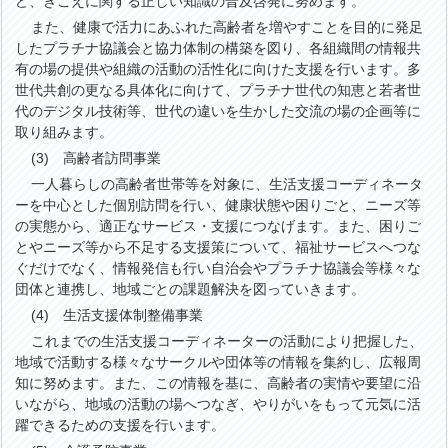
ど、きこえに関する正しい知識の普及啓発に努めます。
また、健康で活力にあふれた高齢者を増やすことを目的に発足
したプラチナ協議会と協力体制の構築を図り、各組織間の情報共
有の場の提供や組織の活動の活性化に向けた支援を行います。多
世代共創の更なる具体化に向けて、プラチナ世代の知恵と若者世
代のデジタル技術等、世代の違いを生かした交流の場の企画等に
取り組みます。
(3) 高齢者訪問事業
一人暮らしの高齢者世帯等を対象に、生活支援コーディネータ
ーを中心とした個別訪問を行い、健康状態や困りごと、ニーズ等
の実態から、適正なサービス・支援につなげます。また、困りご
とやニーズ等から不足する支援策について、福祉サービスへつな
ぐだけでなく、情報発信も行い自治会やプラチナ協議会等様々な
団体と連携し、地域ごとの課題解決を図っていきます。
(4) 生活支援体制整備事業
これまでの生活支援コーディネーターの活動により把握した、
地域で活動する様々なサークルや団体等の情報を集約し、広報周
知に努めます。また、この情報を基に、高齢者の実情や要望に沿
いながら、地域の活動の場へつなぎ、やりがいをもって元気に活
躍できるための支援を行います。