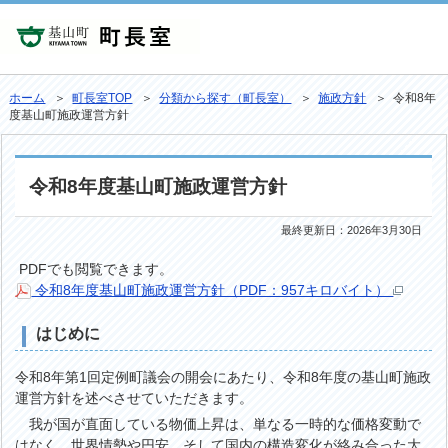
ホーム
＞
町長室TOP
＞
分類から探す（町長室）
＞
施政方針
＞ 令和8年
度基山町施政運営方針
令和8年度基山町施政運営方針
最終更新日：
2026年3月30日
PDFでも閲覧できます。
令和8年度基山町施政運営方針（PDF：957キロバイト）
はじめに
令和8年第1回定例町議会の開会にあたり、令和8年度の基山町施政
運営方針を述べさせていただきます。
我が国が直面している物価上昇は、単なる一時的な価格変動で
はなく、世界情勢や円安、そして国内の構造変化が絡み合った大