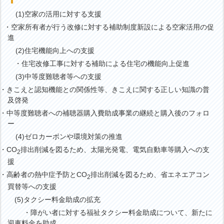
(1)空家の活用に対する支援
・空家所有者が行う改修に対する補助制度新設による空家活用の促
進
(2)住宅機能向上への支援
・住宅改修工事に対する補助による住宅の機能向上促進
(3)中等度難聴者等への支援
・きこえと認知機能との関係性等、きこえに関する正しい知識の普
及啓発
・中等度難聴者への補聴器購入費助成事業の継続と購入後のフォロ
ー
(4)ゼロカーボンや環境対策の推進
・CO
排出削減を図るため、太陽光発電、電気自動車等購入への支
2
援
・高齢者の熱中症予防とCO
排出削減を図るため、省エネエアコン
2
買替等への支援
(5)タクシー料金助成の拡充
・
障がい者に対する福祉タクシー料金助成について、新たに
迎車料金を助成