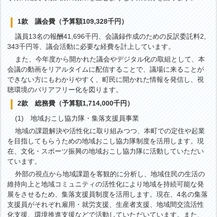
1款 議会費（予算額109,328千円）
議員13名の報酬41,696千円、会議録作成のための反訳委託料2,
343千円等、議会活動に必要な経費を計上しています。
また、今年度から開かれた議会やデジタル化の取組として、本
会議の動画をリアルタイムに配信することで、議場に来ることが
できない方にもわかりやすく、町民に開かれた情報を発信し、視
聴環境のバリアフリー化を図ります。
2款 総務費（予算額1,714,000千円）
(1) 地域おこし協力隊・集落支援員事業
地域の課題解決や活性化に取り組みつつ、本町での定住や起業
を目指してもらうための地域おこし協力隊制度を活用します。現
在、文化・スポーツ振興の地域おこし協力隊に活動していただい
ています。
外部の視点から地域課題を客観的に分析し、地域住民の生活の
維持向上と地域コミュニティの活性化により地域を持続可能な発
展をさせるため、集落支援員制度を活用します。現在、4名の集落
支援員がそれぞれ雇用・就労支援、生産者支援、地域間交流活性
化支援、環境推進支援などで活動していただいています。また、