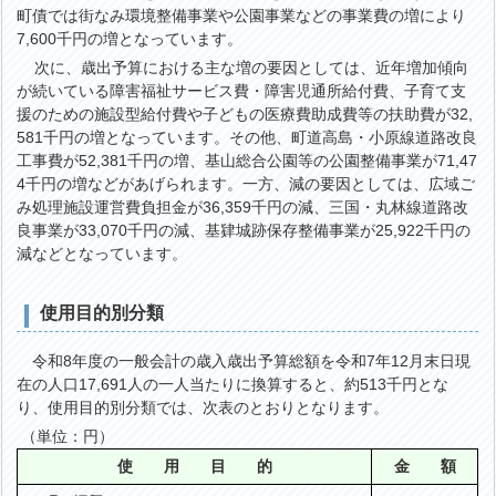
町債では街なみ環境整備事業や公園事業などの事業費の増により
7,600千円の増となっています。
次に、歳出予算における主な増の要因としては、近年増加傾向
が続いている障害福祉サービス費・障害児通所給付費、子育て支
援のための施設型給付費や子どもの医療費助成費等の扶助費が32,
581千円の増となっています。その他、町道高島・小原線道路改良
工事費が52,381千円の増、基山総合公園等の公園整備事業が71,47
4千円の増などがあげられます。一方、減の要因としては、広域ご
み処理施設運営費負担金が36,359千円の減、三国・丸林線道路改
良事業が33,070千円の減、基肄城跡保存整備事業が25,922千円の
減などとなっています。
使用目的別分類
令和8年度の一般会計の歳入歳出予算総額を令和7年12月末日現
在の人口17,691人の一人当たりに換算すると、約513千円とな
り、使用目的別分類では、次表のとおりとなります。
（単位：円）
使 用 目 的
金 額