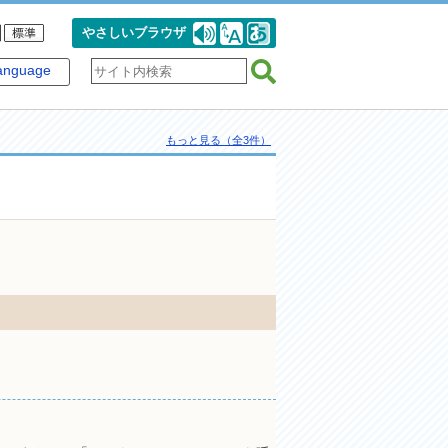
やさしいブラウザ
anguage
もっと見る（全3件）