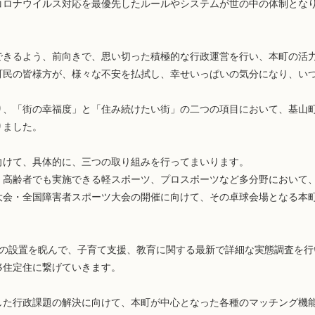
ロナウイルス対応を最優先したルールやシステムが世の中の体制とな
きるよう、前向きで、思い切った積極的な行政運営を行い、本町の活
町民の皆様方が、様々な不安を払拭し、幸せいっぱいの気分になり、い
、「街の幸福度」と「住み続けたい街」の二つの項目において、基山町
りました。
けて、具体的に、三つの取り組みを行ってまいります。
高齢者でも実施できる軽スポーツ、プロスポーツなど多分野において
大会・全国障害者スポーツ大会の開催に向けて、その卓球会場となる本
の設置を睨んで、子育て支援、教育に関する最新で詳細な実態調査を行
移住定住に繋げていきます。
た行政課題の解決に向けて、本町が中心となった各種のマッチング機