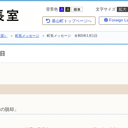
背景色
文字サイズ
Foreign L
基山町トップページへ
長室）
＞
町長メッセージ
＞ 町長メッセージ 令和5年1月1日
1日
らの脱却」