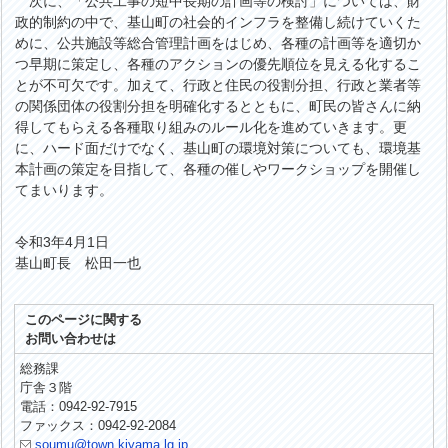
次に、「公共工事の短中長期の計画等の検討」については、財
政的制約の中で、基山町の社会的インフラを整備し続けていくた
めに、公共施設等総合管理計画をはじめ、各種の計画等を適切か
つ早期に策定し、各種のアクションの優先順位を見える化するこ
とが不可欠です。加えて、行政と住民の役割分担、行政と業者等
の関係団体の役割分担を明確化するとともに、町民の皆さんに納
得してもらえる各種取り組みのルール化を進めていきます。更
に、ハード面だけでなく、基山町の環境対策についても、環境基
本計画の策定を目指して、各種の催しやワークショップを開催し
てまいります。
令和3年4月1日
基山町長 松田一也
このページに関する
お問い合わせは
総務課
庁舎３階
電話：0942-92-7915
ファックス：0942-92-2084
soumu@town.kiyama.lg.jp