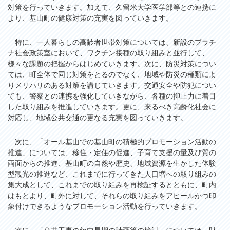
対策を行っていきます。加えて、久留米大学医学部等との連携に
より、基山町の健康対策の充実を図っていきます。
特に、一人暮らしの高齢者世帯対策については、新設のプラチ
ナ社会政策室において、ワクチン接種の取り組みと並行して、
様々な課題の把握からはじめていきます。次に、防災対策につい
ては、町全体で同じ対策をとるのでなく、地域や防災の種類によ
りメリハリのある対策を講じていきます。交通安全や防犯につい
ても、警察との連携を強化していきながら、各種の抑止力に着目
した取り組みを推進していきます。更に、来るべき高齢化社会に
対応し、地域公共交通の更なる充実を図っていきます。
次に、「オール基山での基山町の積極的プロモーション活動の
推進」については、移住・定住の促進、子育て支援の量及び質の
両面からの推進、基山町の自然や歴史、地域資源を生かした体験
型観光の推進など、これまでに行ってきた人口増への取り組みの
集大成として、これまでの取り組みを再検証するとともに、町内
はもとより、町外に対して、それらの取り組みをアピールかつ印
象付けできるようなプロモーション活動を行っていきます。