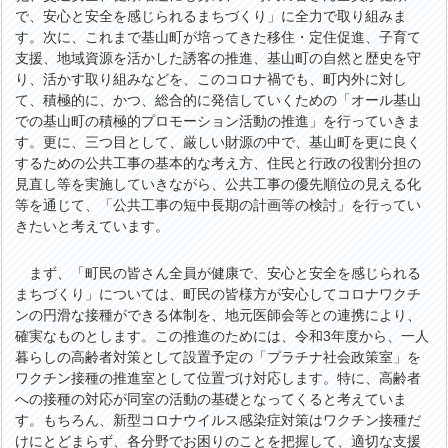
で、安心と安全を感じられるまちづくり」に全力で取り組みま
す。次に、これまで基山町が培ってきた移住・定住促進、子育て
支援、地域資源を活かした誘客の推進、基山町の自然と歴史を守
り、活かす取り組みなどを、このコロナ禍でも、町内外に対し
て、積極的に、かつ、総合的に発信していくための「オール基山
での基山町の積極的プロモーション活動の推進」を行っていきま
す。更に、三つ目として、厳しい財源の中で、基山町を更に良く
するための公共工事の基本的な考え方、住民と行政の役割分担の
見直し等を実施していきながら、公共工事の優先順位の見える化
等を通じて、「公共工事の短中長期の計画等の検討」を行ってい
きたいと考えています。
まず、「町民の皆さん全員が健康で、安心と安全を感じられる
まちづくり」については、町民の皆様方が安心してコロナワクチ
ンの円滑な接種ができる体制を、地元医師会等との連携により、
確実なものとします。この推進のためには、令和3年度から、一人
暮らしの高齢者対策として設置予定の「プラチナ社会政策室」を
ワクチン接種の推進室として位置づけ対応します。特に、高齢者
への接種の対応が同室の活動の基礎となってくると考えていま
す。もちろん、新型コロナウイルス感染症対策はワクチン接種だ
けにとどまらず、各分野でお困りのことを把握して、適切な支援