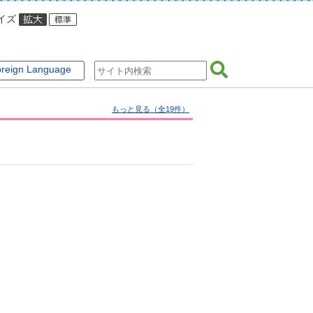
イズ
reign Language
もっと見る（全19件）