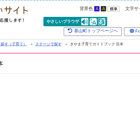
背景色
文字サ
やさしいブラウザ
基山町トップページへ
Fo
ら探す（子育て）
＞
ステージで探す
＞ きやま子育てガイドブック 豆本
本