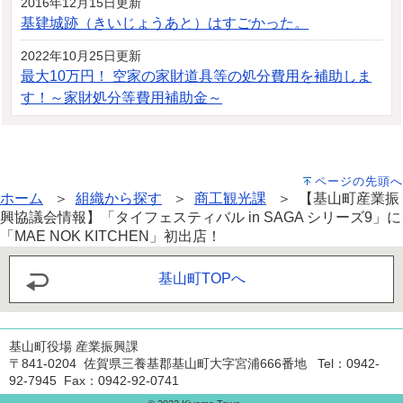
2016年12月15日更新
基肄城跡（きいじょうあと）はすごかった。
2022年10月25日更新
最大10万円！ 空家の家財道具等の処分費用を補助しま
す！～家財処分等費用補助金～
ページの先頭へ
ホーム
＞
組織から探す
＞
商工観光課
＞ 【基山町産業振
興協議会情報】「タイフェスティバル in SAGA シリーズ9」に
「MAE NOK KITCHEN」初出店！
基山町TOPへ
基山町役場 産業振興課
〒841-0204 佐賀県三養基郡基山町大字宮浦666番地 Tel：0942-
92-7945 Fax：0942-92-0741