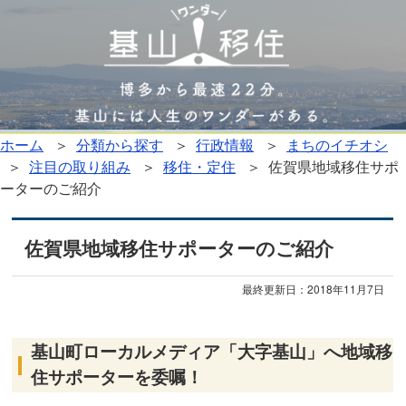
ホーム
＞
分類から探す
＞
行政情報
＞
まちのイチオシ
＞
注目の取り組み
＞
移住・定住
＞ 佐賀県地域移住サポ
ーターのご紹介
佐賀県地域移住サポーターのご紹介
最終更新日：
2018年11月7日
基山町ローカルメディア「大字基山」へ地域移
住サポーターを委嘱！