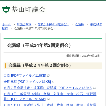
ホーム
＞
町議会TOP
＞
分類から探す（町議会）
＞
会議録
＞
平成24年
以前
＞ 会議録（平成24年第2回定例会）
会議録（平成24年第2回定例会）
最終更新日：
2012年9月11日
会議録（平成２４年第２回定例会）
目次 [PDFファイル／118KB]
会期日程 [PDFファイル／61KB]
６月７日会期決定・提案理由説明等 [PDFファイル／432KB]
６月９日一般質問（神前・鳥飼・久保山・大山・松石・河野議
員） [PDFファイル／915KB]
６月１０日一般質問（品川・木村・片山・後藤・牧薗・重松議