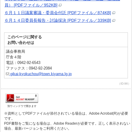
員） [PDFファイル／952KB]
６月１１日議案審議・委員会付託 [PDFファイル／874KB]
６月１４日委員長報告・討論採決 [PDFファイル／339KB]
このページに関する
お問い合わせは
議会事務局
庁舎４階
電話：0942-92-6543
ファックス：0942-92-2084
gikai-kyokuchou@town.kiyama.lg.jp
（ID:96）
別ウィンドウで開きます
※資料としてPDFファイルが添付されている場合は、Adobe Acrobat(R)が必要
です。
PDF書類をご覧になる場合は、Adobe Readerが必要です。正しく表示されない
場合、最新バージョンをご利用ください。