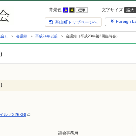
背景色
文字サイズ
Foreign L
基山町トップページへ
議会）
＞
会議録
＞
平成24年以前
＞ 会議録（平成23年第3回臨時会）
会）
）
ル／326KB]
議会事務局