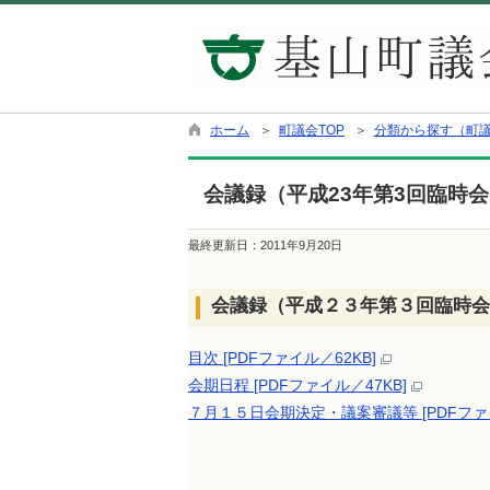
ホーム
＞
町議会TOP
＞
分類から探す（町
会議録（平成23年第3回臨時
最終更新日：
2011年9月20日
会議録（平成２３年第３回臨時会
目次 [PDFファイル／62KB]
会期日程 [PDFファイル／47KB]
７月１５日会期決定・議案審議等 [PDFファイ