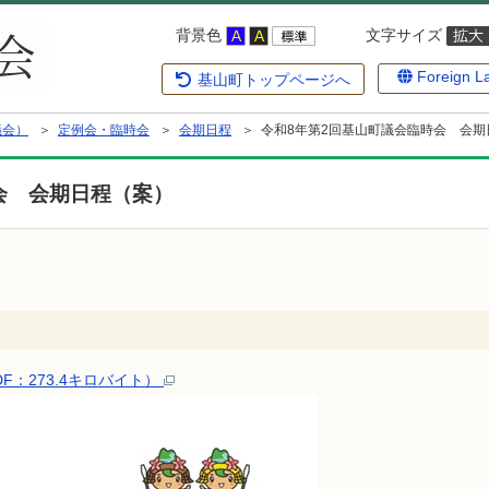
背景色
文字サイズ
Foreign L
基山町トップページへ
議会）
＞
定例会・臨時会
＞
会期日程
＞ 令和8年第2回基山町議会臨時会 会期
会 会期日程（案）
F：273.4キロバイト）