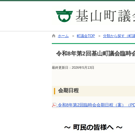
ホーム
＞
町議会TOP
＞
分類から探す（町
令和8年第2回基山町議会臨時
最終更新日：
2026年5月13日
会期日程
令和8年第2回臨時会会期日程（案）（PD