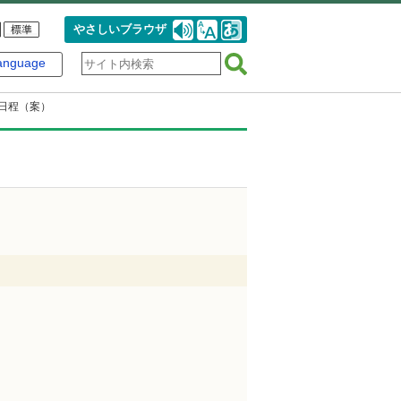
やさしいブラウザ
anguage
日程（案）