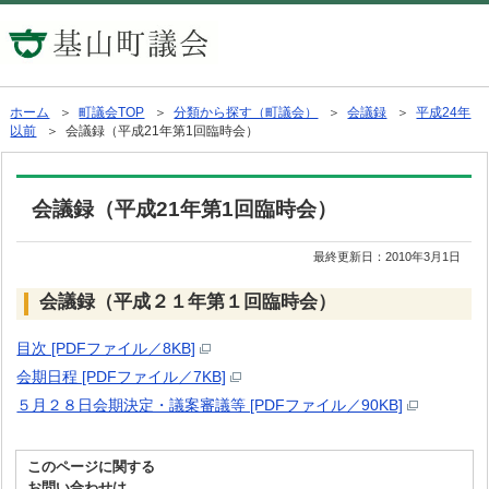
ホーム
＞
町議会TOP
＞
分類から探す（町議会）
＞
会議録
＞
平成24年
以前
＞ 会議録（平成21年第1回臨時会）
会議録（平成21年第1回臨時会）
最終更新日：
2010年3月1日
会議録（平成２１年第１回臨時会）
目次 [PDFファイル／8KB]
会期日程 [PDFファイル／7KB]
５月２８日会期決定・議案審議等 [PDFファイル／90KB]
このページに関する
お問い合わせは