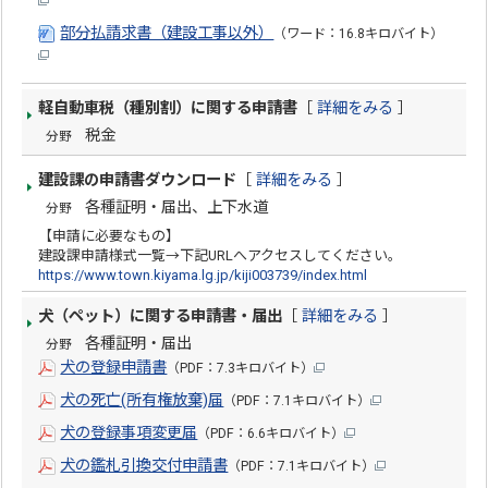
部分払請求書（建設工事以外）
（ワード：16.8キロバイト）
軽自動車税（種別割）に関する申請書
［
詳細をみる
］
税金
分野
建設課の申請書ダウンロード
［
詳細をみる
］
各種証明・届出、上下水道
分野
【申請に必要なもの】
建設課申請様式一覧→下記URLへアクセスしてください。
https://www.town.kiyama.lg.jp/kiji003739/index.html
犬（ペット）に関する申請書・届出
［
詳細をみる
］
各種証明・届出
分野
犬の登録申請書
（PDF：7.3キロバイト）
犬の死亡(所有権放棄)届
（PDF：7.1キロバイト）
犬の登録事項変更届
（PDF：6.6キロバイト）
犬の鑑札引換交付申請書
（PDF：7.1キロバイト）