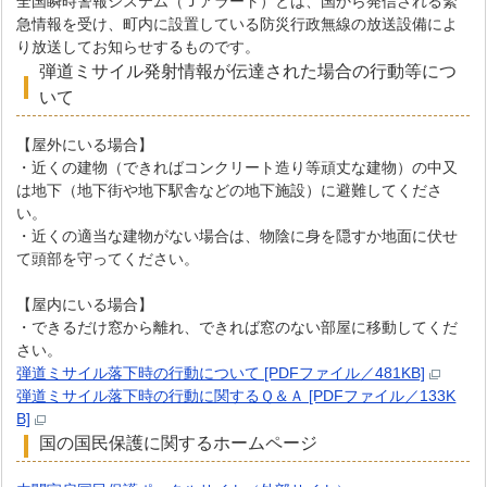
全国瞬時警報システム（Ｊアラート）とは、国から発信される緊
急情報を受け、町内に設置している防災行政無線の放送設備によ
り放送してお知らせするものです。
弾道ミサイル発射情報が伝達された場合の行動等につ
いて
【屋外にいる場合】
・近くの建物（できればコンクリート造り等頑丈な建物）の中又
は地下（地下街や地下駅舎などの地下施設）に避難してくださ
い。
・近くの適当な建物がない場合は、物陰に身を隠すか地面に伏せ
て頭部を守ってください。
【屋内にいる場合】
・できるだけ窓から離れ、できれば窓のない部屋に移動してくだ
さい。
弾道ミサイル落下時の行動について [PDFファイル／481KB]
弾道ミサイル落下時の行動に関するＱ＆Ａ [PDFファイル／133K
B]
国の国民保護に関するホームページ