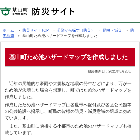
ホーム
＞
防災サイトTOP
＞
分類から探す（防災）
＞
防災・減災
＞
防
災地図
＞ 基山町ため池ハザードマップを作成しました
基山町ため池ハザードマップを作成しました
最終更新日：
2021年5月28日
近年の局地的な豪雨や大規模な地震の発生などにより、万が一
ため池が決壊した場合を想定し、町ではため池ハザードマップを
作成しました。
作成したため池ハザードマップは各世帯へ配付及び各区公民館等
の公共施設へ掲示し、町民の皆様の防災・減災意識の醸成に努め
ていきます。
また、基山町に隣接する小郡市のため池のハザードマップも掲
載しています。