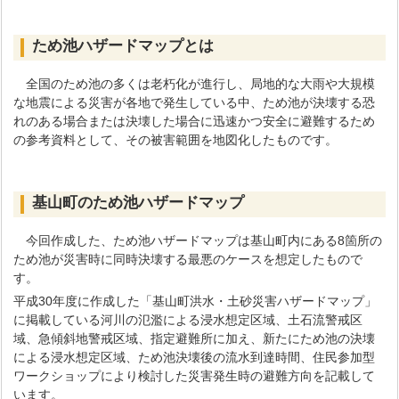
ため池ハザードマップとは
全国のため池の多くは老朽化が進行し、局地的な大雨や大規模
な地震による災害が各地で発生している中、ため池が決壊する恐
れのある場合または決壊した場合に迅速かつ安全に避難するため
の参考資料として、その被害範囲を地図化したものです。
基山町のため池ハザードマップ
今回作成した、ため池ハザードマップは基山町内にある8箇所の
ため池が災害時に同時決壊する最悪のケースを想定したもので
す。
平成30年度に作成した「基山町洪水・土砂災害ハザードマップ」
に掲載している河川の氾濫による浸水想定区域、土石流警戒区
域、急傾斜地警戒区域、指定避難所に加え、新たにため池の決壊
による浸水想定区域、ため池決壊後の流水到達時間、住民参加型
ワークショップにより検討した災害発生時の避難方向を記載して
います。