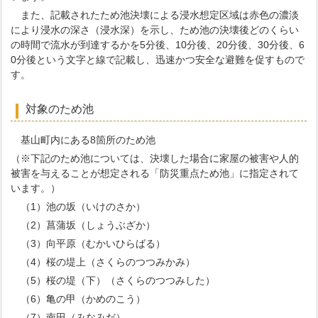
また、記載されたため池決壊による浸水想定区域は赤色の濃淡
により浸水の深さ（浸水深）を示し、ため池の決壊後どのくらい
の時間で流水が到達するかを5分後、10分後、20分後、30分後、6
0分後という文字と線で記載し、迅速かつ安全な避難を促すもので
す。
対象のため池
基山町内にある8箇所のため池
（※下記のため池については、決壊した場合に家屋の被害や人的
被害を与えることが想定される「防災重点ため池」に指定されて
います。）
（1）池の坂（いけのさか）
（2）菖蒲坂（しょうぶざか）
（3）向平原（むかいひらばる）
（4）桜の堤上（さくらのつつみかみ）
（5）桜の堤（下）（さくらのつつみした）
（6）亀の甲（かめのこう）
（7）南田（みなみだ）