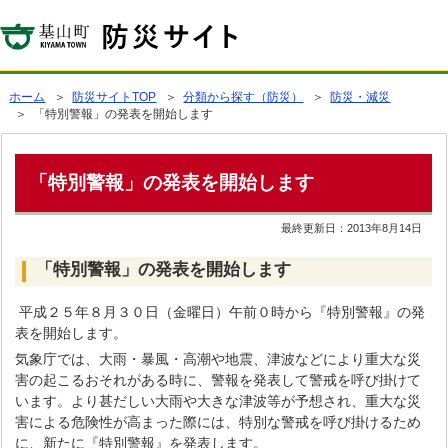
ホーム
＞
防災サイトTOP
＞
分類から探す（防災）
＞
防災・減災
＞ 「特別警報」の発表を開始します
「特別警報」の発表を開始します
最終更新日：
2013年8月14日
「特別警報」の発表を開始します
平成２５年８月３０日（金曜日）午前０時から『特別警報』の発
表を開始します。
気象庁では、大雨・暴風・高潮や地震、津波などにより重大な災
害の起こるおそれがある時に、警報を発表して警戒を呼び掛けて
います。より甚だしい大雨や大きな津波等が予想され、重大な災
害による危険性が高まった際には、特別な警戒を呼び掛けるため
に、新たに『特別警報』を発表します。