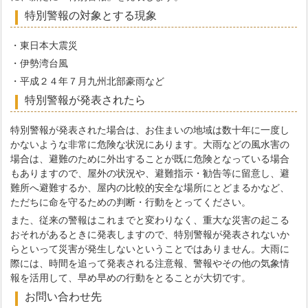
特別警報の対象とする現象
・東日本大震災
・伊勢湾台風
・平成２４年７月九州北部豪雨など
特別警報が発表されたら
特別警報が発表された場合は、お住まいの地域は数十年に一度し
かないような非常に危険な状況にあります。大雨などの風水害の
場合は、避難のために外出することが既に危険となっている場合
もありますので、屋外の状況や、避難指示・勧告等に留意し、避
難所へ避難するか、屋内の比較的安全な場所にとどまるかなど、
ただちに命を守るための判断・行動をとってください。
また、従来の警報はこれまでと変わりなく、重大な災害の起こる
おそれがあるときに発表しますので、特別警報が発表されないか
らといって災害が発生しないということではありません。大雨に
際には、時間を追って発表される注意報、警報やその他の気象情
報を活用して、早め早めの行動をとることが大切です。
お問い合わせ先